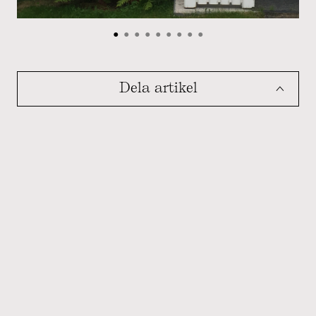
•
•
•
•
•
•
•
•
•
Dela artikel
ˆ